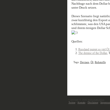
Nachfrage nach dem Dollar b
unter Druck setzen.
Dieses Szenario liegt natürli
zwar kurzfristig den Export a
schlimmste, was den USA pas
und ihrem riesigen Dollar S
Quellen:
Russland pumpt so viel Öl 
The demise of the Dollar
, 
Tags:
Devisen
,
Öl
,
Rohstoffe
Copyright © 2026
Wirtschafts-Blog
Twitter
·
Kontakt
·
Disclaimer
·
Impressu