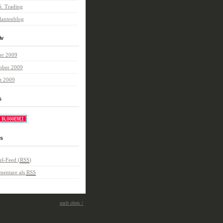
S. Trading
lantenblog
iv
er 2009
mber 2009
t 2009
s
s
el-Feed (
RSS
)
entare als
RSS
nach oben ↑