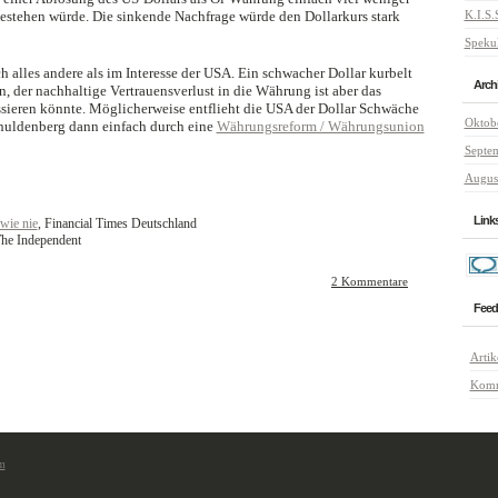
estehen würde. Die sinkende Nachfrage würde den Dollarkurs stark
K.I.S.
Speku
ch alles andere als im Interesse der USA. Ein schwacher Dollar kurbelt
Arch
n, der nachhaltige Vertrauensverlust in die Währung ist aber das
sieren könnte. Möglicherweise entflieht die USA der Dollar Schwäche
Oktob
chuldenberg dann einfach durch eine
Währungsreform / Währungsunion
Septe
Augus
Link
wie nie
, Financial Times Deutschland
The Independent
2 Kommentare
Feed
Artik
Komm
m