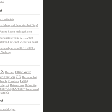
haft
ll
uft seitwärts
haftsblog auf Seite eins bei Bing!
unkte haben nicht gehalten
hartanalyse vom 12.10.2009 –
tstrend gewinnt wieder an Fahrt
hartanalyse vom 06.10.2009 –
 Nachtrag
ax
Elliot Welle
Devisen
GD
Gap
cci Fan
Hexensabbat
Long
shoch
Korrektur
rdepot
Retracement
Rohstoffe
hulter-Kopf-Schulter
Trendkanal
tand
Öl
oll
oersenblogger