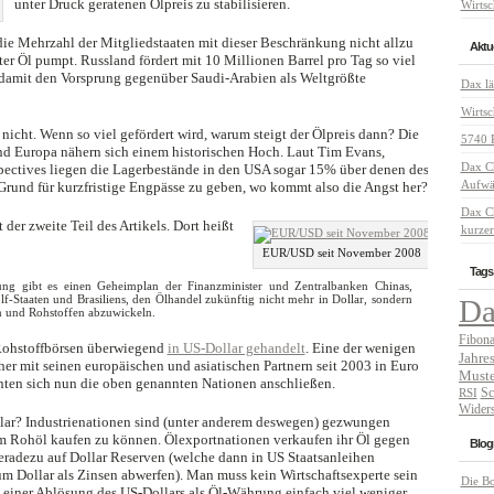
unter Druck geratenen Ölpreis zu stabilisieren.
Wirtsc
s die Mehrzahl der Mitgliedstaaten mit dieser Beschränkung nicht allzu
Aktue
er Öl pumpt. Russland fördert mit 10 Millionen Barrel pro Tag so viel
 damit den Vorsprung gegenüber Saudi-Arabien als Weltgrößte
Dax lä
Wirtsc
icht. Wenn so viel gefördert wird, warum steigt der Ölpreis dann? Die
5740 P
d Europa nähern sich einem historischen Hoch. Laut Tim Evans,
Dax C
spectives liegen die Lagerbestände in den USA sogar 15% über denen des
Aufwär
 Grund für kurzfristige Engpässe zu geben, wo kommt also die Angst her?
Dax C
 der zweite Teil des Artikels. Dort heißt
kurzer
EUR/USD seit November 2008
Tags
tung gibt es einen Geheimplan der Finanzminister und Zentralbanken Chinas,
lf-Staaten und Brasiliens, den Ölhandel zukünftig nicht mehr in Dollar, sondern
D
 und Rohstoffen abzuwickeln.
Fibona
Rohstoffbörsen überwiegend
in US-Dollar gehandelt
. Eine der wenigen
Jahre
her mit seinen europäischen und asiatischen Partnern seit 2003 in Euro
Muste
nten sich nun die oben genannten Nationen anschließen.
Sc
RSI
Widers
llar? Industrienationen sind (unter anderem deswegen) gezwungen
um Rohöl kaufen zu können. Ölexportnationen verkaufen ihr Öl gegen
Blogr
eradezu auf Dollar Reserven (welche dann in US Staatsanleihen
m Dollar als Zinsen abwerfen). Man muss kein Wirtschaftsexperte sein
Die B
 einer Ablösung des US-Dollars als Öl-Währung einfach viel weniger