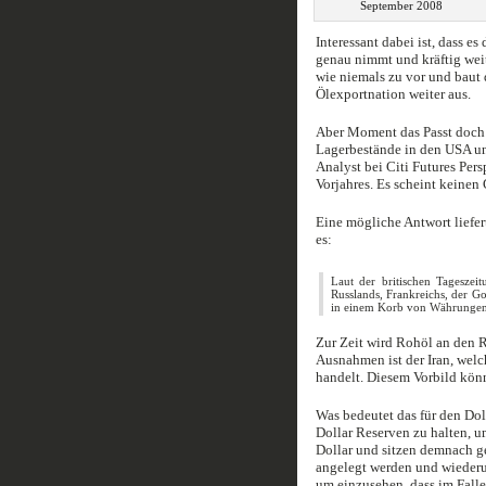
September 2008
Interessant dabei ist, dass e
genau nimmt und kräftig weit
wie niemals zu vor und baut
Ölexportnation weiter aus.
Aber Moment das Passt doch n
Lagerbestände in den USA un
Analyst bei Citi Futures Per
Vorjahres. Es scheint keinen
Eine mögliche Antwort liefert
es:
Laut der britischen Tageszei
Russlands, Frankreichs, der Go
in einem Korb von Währungen
Zur Zeit wird Rohöl an den 
Ausnahmen ist der Iran, welc
handelt. Diesem Vorbild kön
Was bedeutet das für den Do
Dollar Reserven zu halten, 
Dollar und sitzen demnach g
angelegt werden und wiederu
um einzusehen, dass im Falle