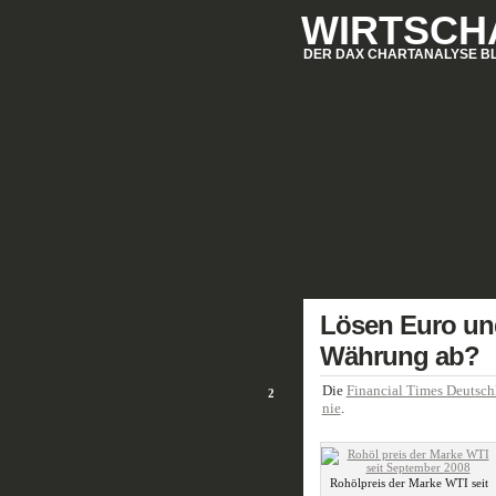
WIRTSCH
DER DAX CHARTANALYSE B
HOME
KONTAKT
Lösen Euro und
6
Währung ab?
OKT/09
Die
Financial Times Deutsch
2
nie
.
Rohölpreis der Marke WTI seit