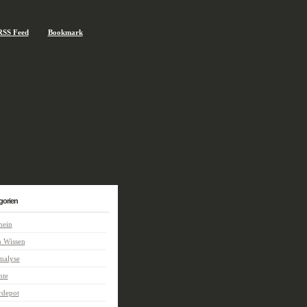
RSS Feed
Bookmark
gorien
mein
n Wissen
nalyse
hte
rdepot