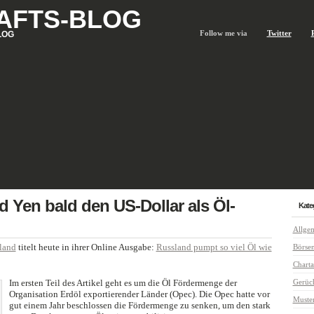
AFTS-BLOG
Follow me via
Twitter
LOG
 Yen bald den US-Dollar als Öl-
Kate
Allge
land
titelt heute in ihrer Online Ausgabe:
Russland pumpt so viel Öl wie
Börse
Charta
Im ersten Teil des Artikel geht es um die Öl Fördermenge der
Gerüc
Organisation Erdöl exportierender Länder (Opec). Die Opec hatte vor
Muste
gut einem Jahr beschlossen die Fördermenge zu senken, um den stark