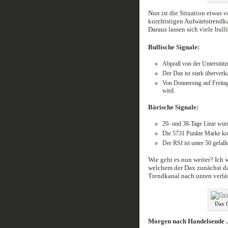
Nun ist die Situation etwas 
kurzfristigen Aufwärtstrend
Daraus lassen sich viele bull
Bullische Signale:
Abprall von der Unterstütz
Der Dax ist stark überverk
Von Donnerstag auf Freitag
wird.
Bärische Signale:
20- und 38-Tage Linie wur
Die 5731 Punkte Marke kon
Der RSI ist unter 50 gefall
Wie geht es nun weiter? Ich w
welchem der Dax zunächst da
Trendkanal nach unten verläs
Dax C
Morgen nach Handelsende .