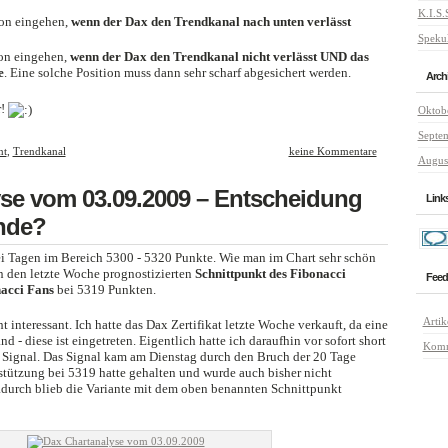
K.I.S.
on eingehen,
wenn der Dax den Trendkanal nach unten verlässt
Speku
on eingehen,
wenn der Dax den Trendkanal nicht verlässt UND das
e
. Eine solche Position muss dann sehr scharf abgesichert werden.
Arch
r!
Oktob
Septe
nt
,
Trendkanal
keine Kommentare
Augus
se vom 03.09.2009 – Entscheidung
Link
nde?
ei Tagen im Bereich 5300 - 5320 Punkte. Wie man im Chart sehr schön
an den letzte Woche prognostizierten
Schnittpunkt des Fibonacci
Feed
acci Fans
bei 5319 Punkten.
Artik
ht interessant. Ich hatte das Dax Zertifikat letzte Woche verkauft, da eine
d - diese ist eingetreten. Eigentlich hatte ich daraufhin vor sofort short
Komm
s Signal. Das Signal kam am Dienstag durch den Bruch der 20 Tage
rstützung bei 5319 hatte gehalten und wurde auch bisher nicht
Dadurch blieb die Variante mit dem oben benannten Schnittpunkt