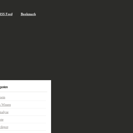
RSS Feed
Bookmark
gorien
mein
n Wissen
nalyse
hte
rdepot