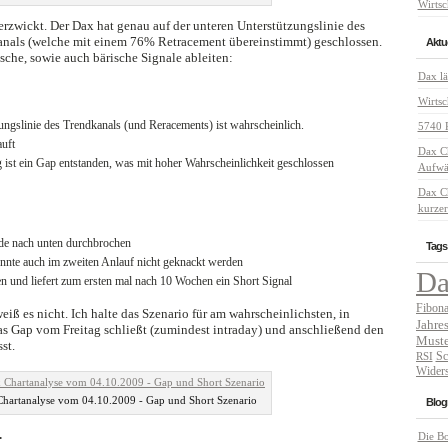
Wirtsc
verzwickt. Der Dax hat genau auf der unteren Unterstützungslinie des
kanals (welche mit einem 76% Retracement übereinstimmt) geschlossen.
Aktue
ische, sowie auch bärische Signale ableiten:
Dax lä
Wirtsc
ungslinie des Trendkanals (und Reracements) ist wahrscheinlich.
5740 P
auft
Dax C
 ist ein Gap entstanden, was mit hoher Wahrscheinlichkeit geschlossen
Aufwär
Dax C
kurzer
de nach unten durchbrochen
Tags
nte auch im zweiten Anlauf nicht geknackt werden
D
en und liefert zum ersten mal nach 10 Wochen ein Short Signal
Fibona
eiß es nicht. Ich halte das Szenario für am wahrscheinlichsten, in
Jahre
s Gap vom Freitag schließt (zumindest intraday) und anschließend den
Muste
st.
Sc
RSI
Widers
hartanalyse vom 04.10.2009 - Gap und Short Szenario
Blogr
.
Die B