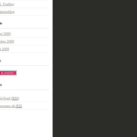
S. Trading
lantenblog
iv
er 2009
mber 2009
t 2009
s
s
el-Feed (
RSS
)
entare als
RSS