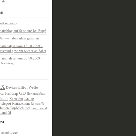
haft
ll
uft seitwärts
haftsblog auf Seite eins bei Bing!
unkte haben nicht gehalten
hartanalyse vom 12.10.2009 –
tstrend gewinnt wieder an Fahrt
hartanalyse vom 06.10.2009 –
 Nachtrag
ax
Elliot Welle
Devisen
GD
Gap
cci Fan
Hexensabbat
Long
shoch
Korrektur
rdepot
Retracement
Rohstoffe
hulter-Kopf-Schulter
Trendkanal
tand
Öl
oll
oersenblogger