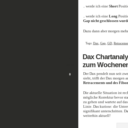
.. werde ich eine
Short
Positi
.. werde ich eine
Long
Positi
Gap nicht geschlossen wurd
Dazu dann aber morgen meh
Tags:
Dax
,
Gap
,
GD
,
Retraceme
Dax Chartanaly
4
zum Wochene
SEP/09
Der Dax pendelt nun seit zw
0
sieht, trifft der Dax morgen 
Retracements und des Fibon
Die aktuelle Situation ist rec
mögliche Korrektur bevor stan
zu gehen und wartete auf da
Linie. Das kuriose: die Unte
signifikant unterschritten. 
weiterhin aktuell!