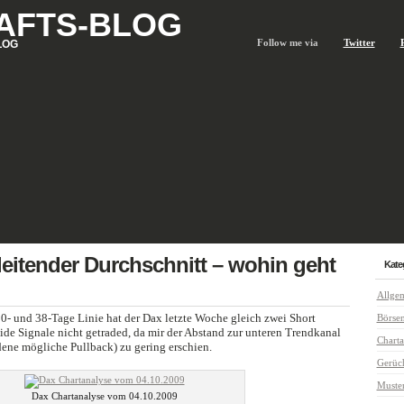
AFTS-BLOG
Follow me via
Twitter
LOG
leitender Durchschnitt – wohin geht
Kate
Allge
0- und 38-Tage Linie hat der Dax letzte Woche gleich zwei Short
Börse
eide Signale nicht getraded, da mir der Abstand zur unteren Trendkanal
Charta
ene mögliche Pullback) zu gering erschien.
Gerüc
Muste
Dax Chartanalyse vom 04.10.2009