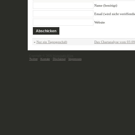
Name (benötigt)
Email (wird nicht veröffentli
Website
«
Nur ein Tagesgeschäft
Dax Chartanalyse vom 03.0
Copyright © 2026
Wirtschafts-Blog
Twitter
·
Kontakt
·
Disclaimer
·
Impressum