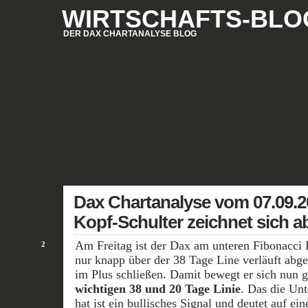
WIRTSCHAFTS-BLO
DER DAX CHARTANALYSE BLOG
HOME
KONTAKT
Dax Chartanalyse vom 07.09.20
7
Kopf-Schulter zeichnet sich a
SEP/09
Am Freitag ist der Dax am unteren Fibonacci
2
nur knapp über der 38 Tage Line verläuft abge
im Plus schließen. Damit bewegt er sich nun 
wichtigen 38 und 20 Tage Linie
. Das die Unt
hat ist ein bullisches Signal und deutet auf ein