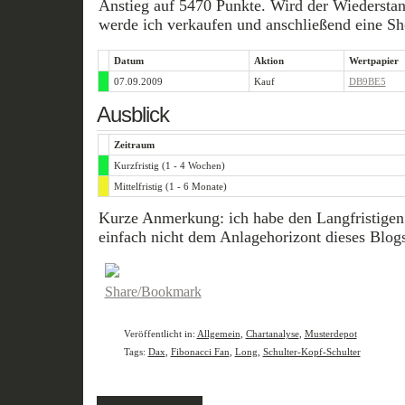
Anstieg auf 5470 Punkte. Wird der Wiederstan
werde ich verkaufen und anschließend eine Sho
Datum
Aktion
Wertpapier
07.09.2009
Kauf
DB9BE5
Ausblick
Zeitraum
Kurzfristig (1 - 4 Wochen)
Mittelfristig (1 - 6 Monate)
Kurze Anmerkung: ich habe den Langfristigen 
einfach nicht dem Anlagehorizont dieses Blogs
Veröffentlicht in:
Allgemein
,
Chartanalyse
,
Musterdepot
Tags:
Dax
,
Fibonacci Fan
,
Long
,
Schulter-Kopf-Schulter